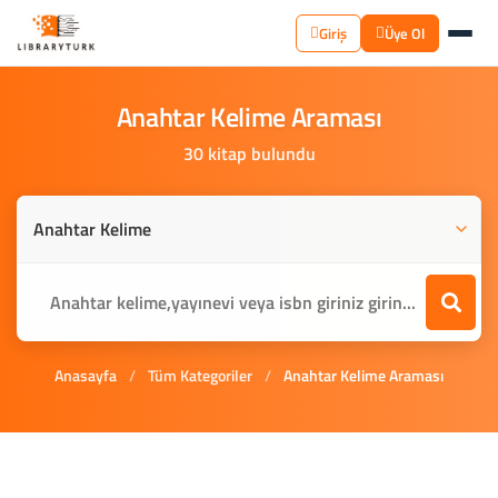
Giriş
Üye Ol
Anahtar
Kelime
Araması
30 kitap bulundu
Anasayfa
/
Tüm Kategoriler
/
Anahtar Kelime Araması