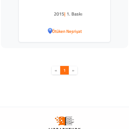
2015
|
1. Baskı
Ötüken Neşriyat
«
1
»