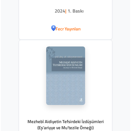
2024
|
1. Baskı
Fecr Yayınları
Mezhebî Aidiyetin Tefsirdeki İzdüşümleri
(Eş'ariyye ve Mu'tezile Örneği)