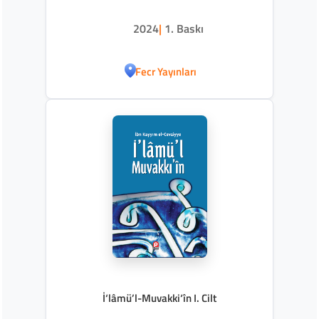
2024
|
1. Baskı
Fecr Yayınları
İ‘lâmü’l-Muvakki‘în I. Cilt