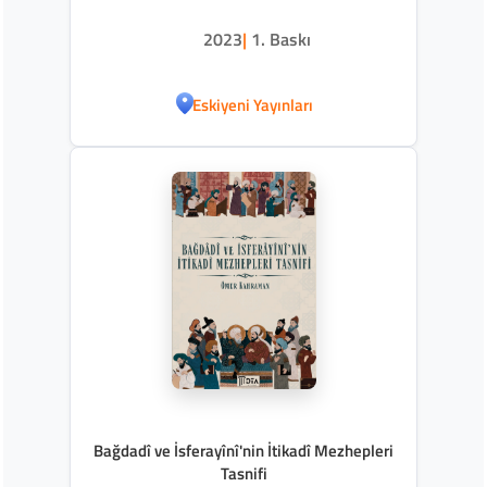
2023
|
1. Baskı
Eskiyeni Yayınları
Bağdadî ve İsferayînî'nin İtikadî Mezhepleri
Tasnifi