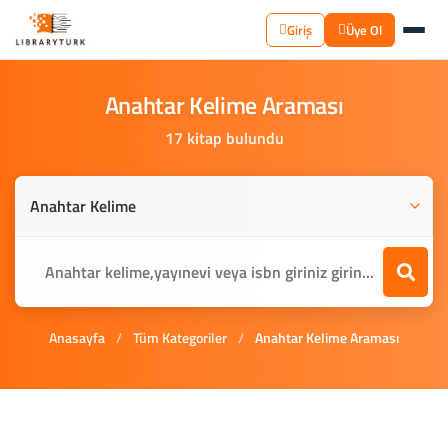
Giriş
Üye Ol
Anahtar
Kelime
Araması
17 kitap bulundu
Anasayfa
/
Tüm Kategoriler
/
Anahtar Kelime Araması