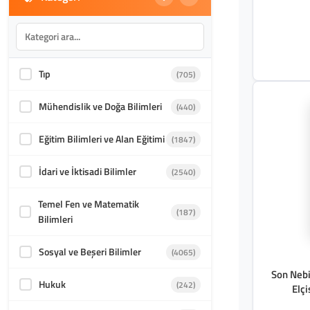
Tıp
(705)
Mühendislik ve Doğa Bilimleri
(440)
Eğitim Bilimleri ve Alan Eğitimi
(1847)
İdari ve İktisadi Bilimler
(2540)
Temel Fen ve Matematik
(187)
Bilimleri
Sosyal ve Beşeri Bilimler
(4065)
Son Nebi
Hukuk
(242)
Elçi