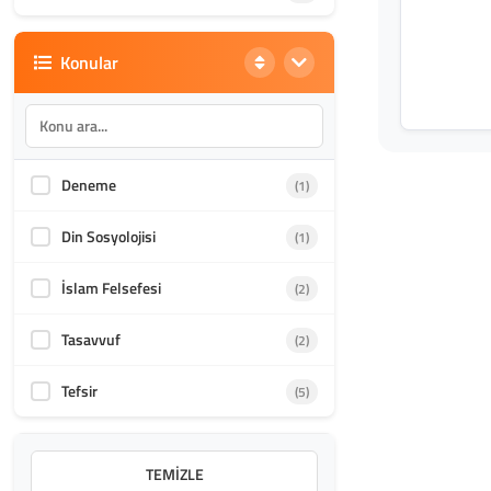
Konular
Deneme
(1)
Din Sosyolojisi
(1)
İslam Felsefesi
(2)
Tasavvuf
(2)
Tefsir
(5)
TEMIZLE