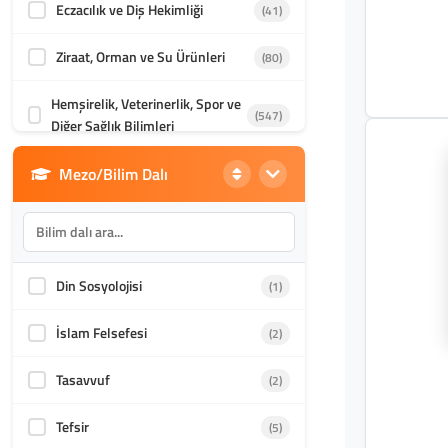
Eczacılık ve Diş Hekimliği
(41)
Ziraat, Orman ve Su Ürünleri
(80)
Hemşirelik, Veterinerlik, Spor ve
(547)
Diğer Sağlık Bilimleri
Mezo/Bilim Dalı
Din Bilimleri
(1986)
İletişim, Mimarlık ve Güzel
(870)
Sanatlar
Din Sosyolojisi
(1)
Akademik Kültür
(1588)
İslam Felsefesi
(2)
Tasavvuf
(2)
Tefsir
(5)