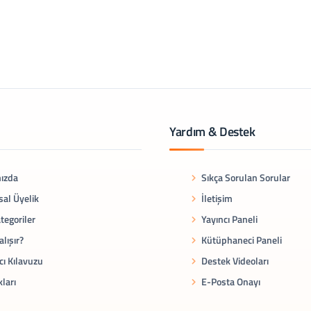
Yardım & Destek
ızda
Sıkça Sorulan Sorular
al Üyelik
İletişim
tegoriler
Yayıncı Paneli
alışır?
Kütüphaneci Paneli
cı Kılavuzu
Destek Videoları
kları
E-Posta Onayı