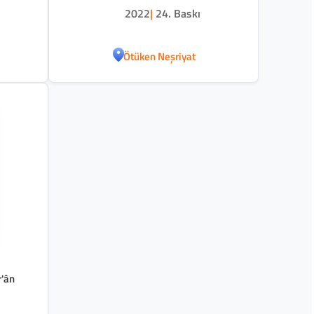
2022
|
24. Baskı
Ötüken Neşriyat
r'ân