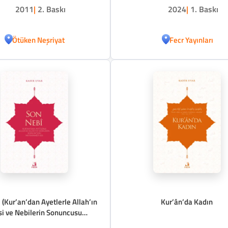
2011
|
2. Baskı
2024
|
1. Baskı
Ötüken Neşriyat
Fecr Yayınları
 (Kur’an’dan Ayetlerle Allah’ın
Kur’ân’da Kadın
si ve Nebilerin Sonuncusu
Muhammed (as)