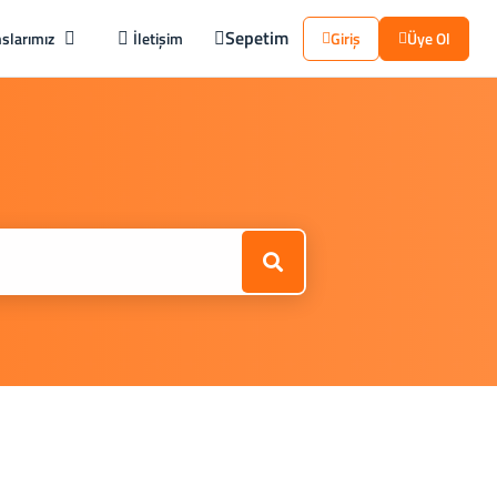
Sepetim
slarımız
İletişim
Giriş
Üye Ol