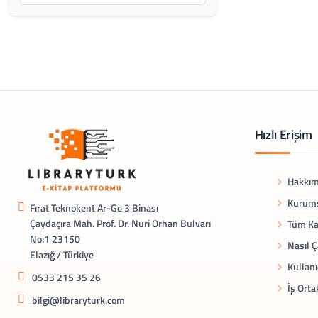
Hızlı Erişim
Hakkım
Kurums
Fırat Teknokent Ar-Ge 3 Binası
Çaydaçıra Mah. Prof. Dr. Nuri Orhan Bulvarı
Tüm Ka
No:1 23150
Nasıl Ç
Elazığ / Türkiye
Kullanı
0533 215 35 26
İş Orta
bilgi@libraryturk.com