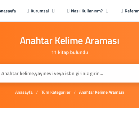
Anasayfa
Kurumsal
Nasıl Kullanırım?
Referan
Anahtar
Kelime
Araması
11 kitap bulundu
Anasayfa
/
Tüm Kategoriler
/
Anahtar Kelime Araması