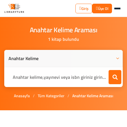
Giriş
Üye Ol
Anahtar
Kelime
Araması
1 kitap bulundu
Anasayfa
/
Tüm Kategoriler
/
Anahtar Kelime Araması