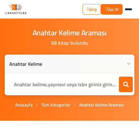
Giriş
Üye Ol
Anahtar
Kelime
Araması
68 kitap bulundu
Anasayfa
/
Tüm Kategoriler
/
Anahtar Kelime Araması