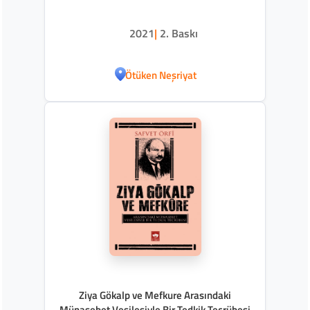
2021
|
2. Baskı
Ötüken Neşriyat
Ziya Gökalp ve Mefkure Arasındaki
Münasebet Vesilesiyle Bir Tedkik Tecrübesi