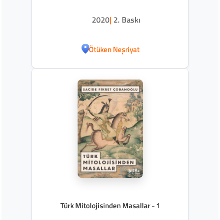
Salur Kazan'ın Yedi Başlı Ejderhayı
Öldürmesi
2020
|
2. Baskı
Ötüken Neşriyat
Türk Mitolojisinden Masallar - 1