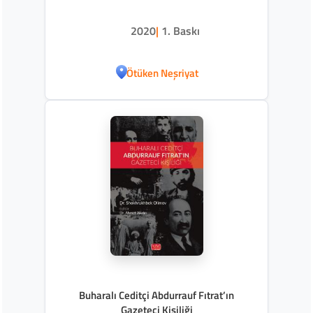
2020
|
1. Baskı
Ötüken Neşriyat
Buharalı Ceditçi Abdurrauf Fıtrat’ın
Gazeteci Kişiliği