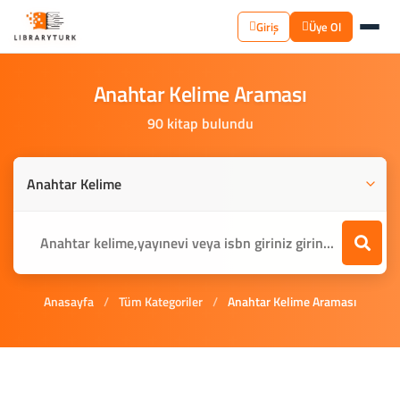
Giriş
Üye Ol
Anahtar
Kelime
Araması
90 kitap bulundu
Anasayfa
/
Tüm Kategoriler
/
Anahtar Kelime Araması