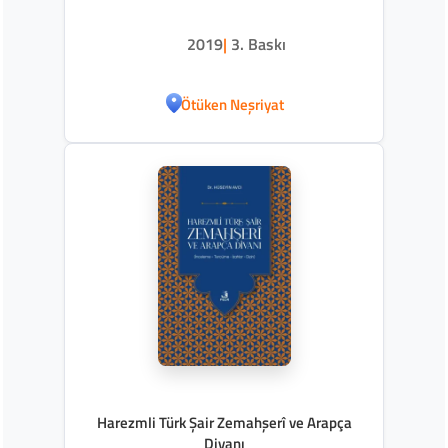
2019
|
3. Baskı
Ötüken Neşriyat
Harezmli Türk Şair Zemahşerî ve Arapça
Divanı