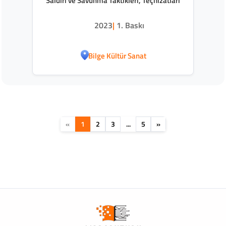
Saldırı ve Savunma Taktikleri, Teçhizatları
2023
|
1. Baskı
Bilge Kültür Sanat
«
1
2
3
...
5
»