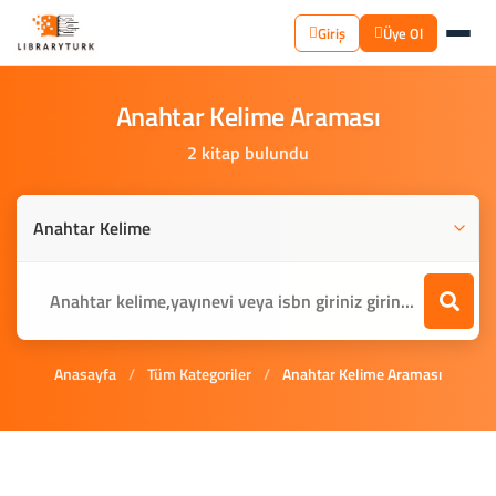
Giriş
Üye Ol
Anahtar
Kelime
Araması
2 kitap bulundu
Anasayfa
/
Tüm Kategoriler
/
Anahtar Kelime Araması