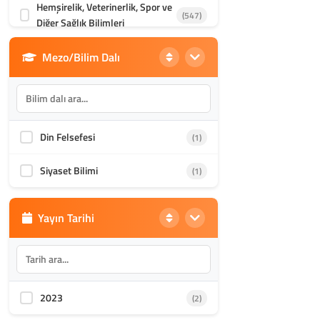
Hemşirelik, Veterinerlik, Spor ve
(547)
Diğer Sağlık Bilimleri
Mezo/Bilim Dalı
Din Bilimleri
(1986)
İletişim, Mimarlık ve Güzel
(870)
Sanatlar
Din Felsefesi
(1)
Akademik Kültür
(1588)
Siyaset Bilimi
(1)
Yayın Tarihi
2023
(2)