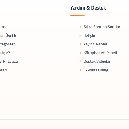
Yardım & Destek
ızda
Sıkça Sorulan Sorular
al Üyelik
İletişim
tegoriler
Yayıncı Paneli
alışır?
Kütüphaneci Paneli
cı Kılavuzu
Destek Videoları
kları
E-Posta Onayı