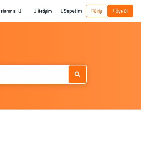
Sepetim
slarımız
İletişim
Giriş
Üye Ol