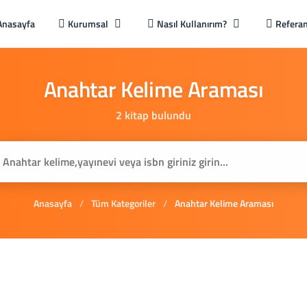
Anasayfa
Kurumsal
Nasıl Kullanırım?
Referan
Anahtar
Kelime
Araması
2 kitap bulundu
Anasayfa
/
Tüm Kategoriler
/
Anahtar Kelime Araması