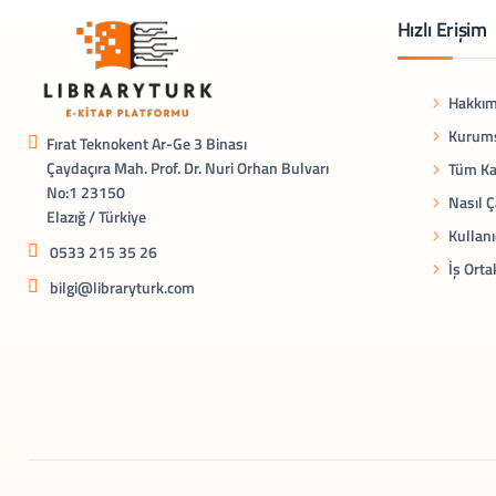
Hızlı Erişim
Hakkım
Kurums
Fırat Teknokent Ar-Ge 3 Binası
Çaydaçıra Mah. Prof. Dr. Nuri Orhan Bulvarı
Tüm Ka
No:1 23150
Nasıl Ç
Elazığ / Türkiye
Kullanı
0533 215 35 26
İş Orta
bilgi@libraryturk.com