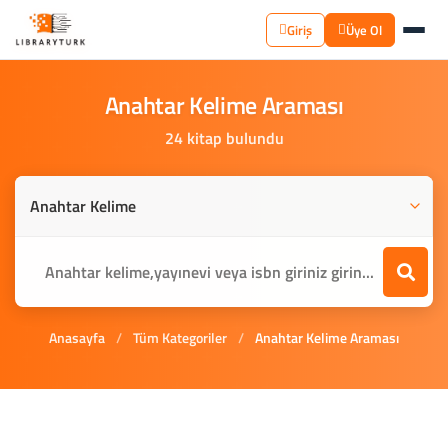
Giriş
Üye Ol
Anahtar
Kelime
Araması
24 kitap bulundu
Anasayfa
/
Tüm Kategoriler
/
Anahtar Kelime Araması