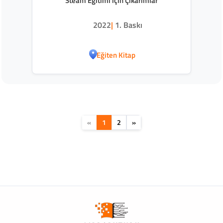
Steam Eğitimi için Çıkarımlar
2022
|
1. Baskı
Eğiten Kitap
«
1
2
»