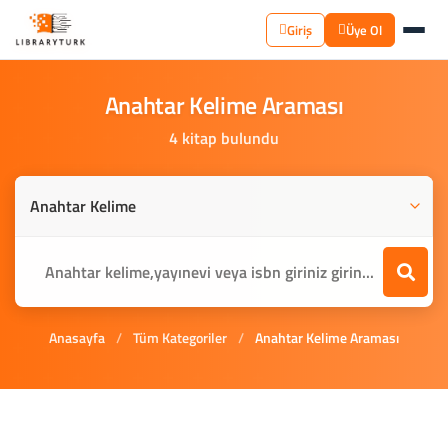
Giriş
Üye Ol
Anahtar
Kelime
Araması
4 kitap bulundu
Anasayfa
/
Tüm Kategoriler
/
Anahtar Kelime Araması