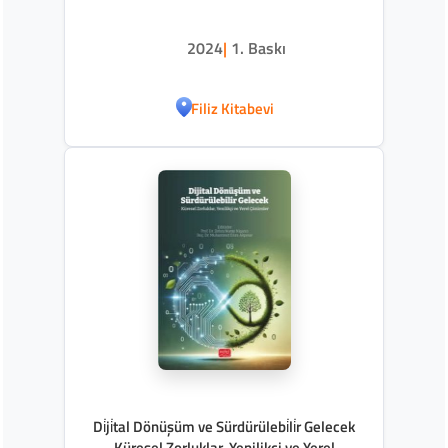
2024
|
1. Baskı
Filiz Kitabevi
Di̇ji̇tal Dönüşüm ve Sürdürülebi̇li̇r Gelecek
Küresel Zorluklar, Yenilikçi ve Yerel