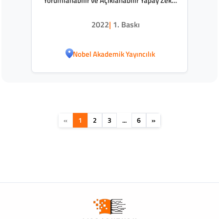
Yorumlanabilir ve Açıklanabilir Yapay Zekâ
ve Güncel Konular
2022
|
1. Baskı
Nobel Akademik Yayıncılık
«
1
2
3
...
6
»