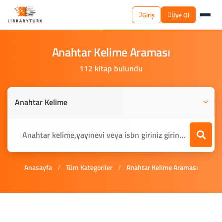
Giriş
Üye Ol
Anahtar
Kelime
Araması
112 kitap bulundu
Anasayfa
/
Tüm Kategoriler
/
Anahtar Kelime Araması