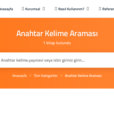
Anasayfa
Kurumsal
Nasıl Kullanırım?
Referan
Anahtar
Kelime
Araması
1 kitap bulundu
Anasayfa
/
Tüm Kategoriler
/
Anahtar Kelime Araması