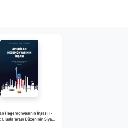
n Hegemonyasının İnşası I -
Uluslararası Düzeninin Siyasi
ve Ekonomik Temelleri