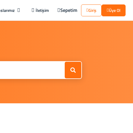
Sepetim
slarımız
İletişim
Giriş
Üye Ol