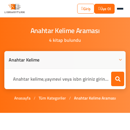
Giriş
Üye Ol
Anahtar
Kelime
Araması
4 kitap bulundu
Anasayfa
/
Tüm Kategoriler
/
Anahtar Kelime Araması