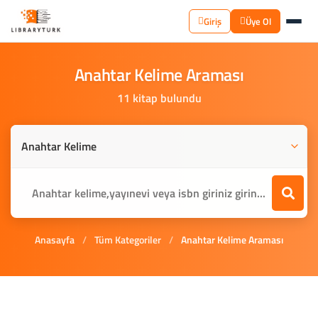
Giriş
Üye Ol
Anahtar
Kelime
Araması
11 kitap bulundu
Anasayfa
/
Tüm Kategoriler
/
Anahtar Kelime Araması