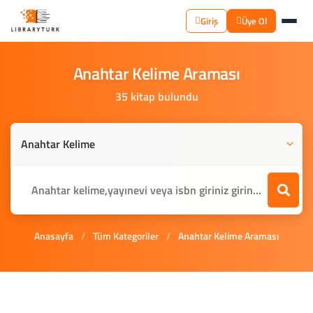
Giriş
Üye Ol
Anahtar
Kelime
Araması
35 kitap bulundu
Anasayfa
/
Tüm Kategoriler
/
Anahtar Kelime Araması