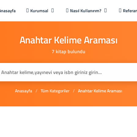
Anasayfa
Kurumsal
Nasıl Kullanırım?
Referan
Anahtar
Kelime
Araması
7 kitap bulundu
Anasayfa
/
Tüm Kategoriler
/
Anahtar Kelime Araması