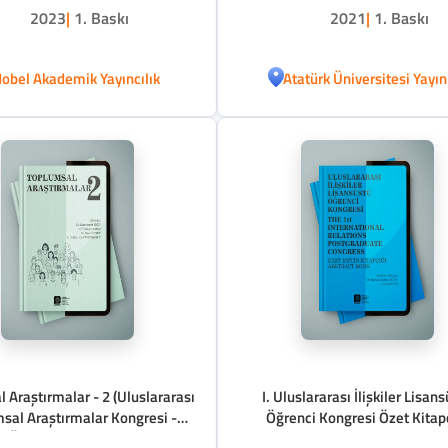
2023
|
1. Baskı
2021
|
1. Baskı
obel Akademik Yayıncılık
Atatürk Üniversitesi Yayın
 Araştırmalar - 2 (Uluslararası
I. Uluslararası İlişkiler Lisan
sal Araştırmalar Kongresi -
Öğrenci Kongresi Özet Kitap
Özgün Çalışmalar)