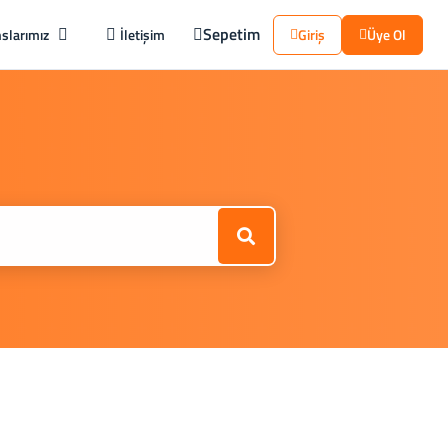
Sepetim
slarımız
İletişim
Giriş
Üye Ol