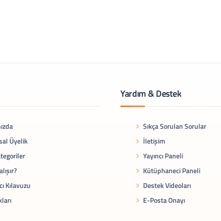
Yardım & Destek
ızda
Sıkça Sorulan Sorular
al Üyelik
İletişim
tegoriler
Yayıncı Paneli
alışır?
Kütüphaneci Paneli
cı Kılavuzu
Destek Videoları
kları
E-Posta Onayı