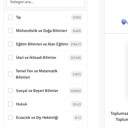
Tıp
(705)
N
Mühendislik ve Doğa Bilimleri
(440)
Eğitim Bilimleri ve Alan Eğitimi
(1847)
İdari ve İktisadi Bilimler
(2540)
Temel Fen ve Matematik
(187)
Bilimleri
Sosyal ve Beşeri Bilimler
(4065)
Hukuk
(242)
Toplumsal
Eczacılık ve Diş Hekimliği
(41)
Toplum