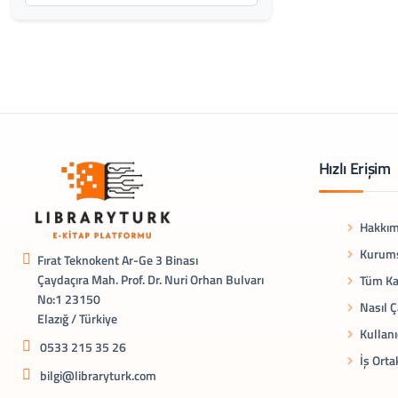
Hızlı Erişim
Hakkım
Kurums
Fırat Teknokent Ar-Ge 3 Binası
Çaydaçıra Mah. Prof. Dr. Nuri Orhan Bulvarı
Tüm Ka
No:1 23150
Nasıl Ç
Elazığ / Türkiye
Kullanı
0533 215 35 26
İş Orta
bilgi@libraryturk.com