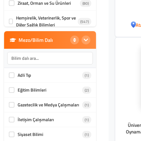
Ziraat, Orman ve Su Ürünleri
(80)
Hemşirelik, Veterinerlik, Spor ve
(547)
Diğer Sağlık Bilimleri
At
Mezo/Bilim Dalı
Din Bilimleri
(1986)
İletişim, Mimarlık ve Güzel
(870)
Sanatlar
Adli Tıp
(1)
Akademik Kültür
(1588)
Eğitim Bilimleri
(2)
Gazetecilik ve Medya Çalışmaları
(1)
İletişim Çalışmaları
(1)
Üniver
Oynama 
Siyaset Bilimi
(1)