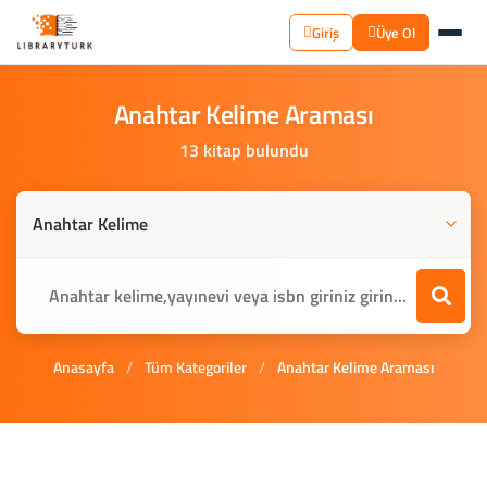
Giriş
Üye Ol
Anahtar
Kelime
Araması
13 kitap bulundu
Anasayfa
/
Tüm Kategoriler
/
Anahtar Kelime Araması