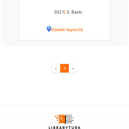
2021
|
3. Baskı
Vizetek Yayıncılık
«
1
»