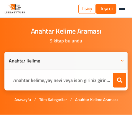
Giriş
Üye Ol
Anahtar
Kelime
Araması
9 kitap bulundu
Anasayfa
/
Tüm Kategoriler
/
Anahtar Kelime Araması