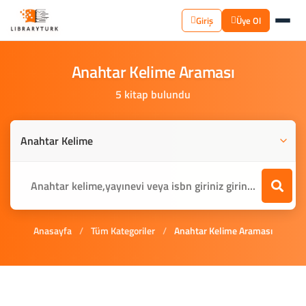
Giriş
Üye Ol
Anahtar
Kelime
Araması
5 kitap bulundu
Anasayfa
/
Tüm Kategoriler
/
Anahtar Kelime Araması