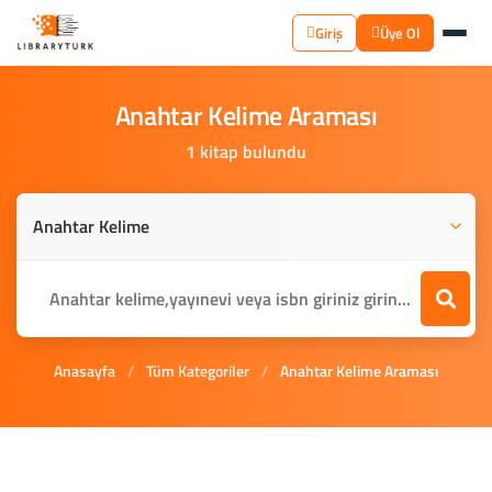
Giriş
Üye Ol
Anahtar
Kelime
Araması
1 kitap bulundu
Anasayfa
/
Tüm Kategoriler
/
Anahtar Kelime Araması