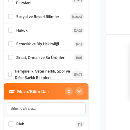
Bilimleri
Sosyal ve Beşeri Bilimler
(4065)
Hukuk
(242)
Eczacılık ve Diş Hekimliği
(41)
Ziraat, Orman ve Su Ürünleri
(80)
Hemşirelik, Veterinerlik, Spor ve
(547)
Diğer Sağlık Bilimleri
Mezo/Bilim Dalı
Din Bilimleri
(1986)
İletişim, Mimarlık ve Güzel
(870)
Sanatlar
Fıkıh
(1)
Akademik Kültür
(1588)