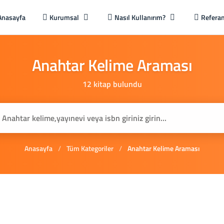
Anasayfa
Kurumsal
Nasıl Kullanırım?
Referan
Anahtar
Kelime
Araması
12 kitap bulundu
Anasayfa
/
Tüm Kategoriler
/
Anahtar Kelime Araması