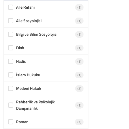
Aile Refahı
(1)
Aile Sosyolojisi
(1)
Bilgi ve Bilim Sosyolojisi
(1)
Fıkıh
(1)
Hadis
(1)
İslam Hukuku
(1)
Medeni Hukuk
(2)
Rehberlik ve Psikolojik
(1)
Danışmanlık
Roman
(2)