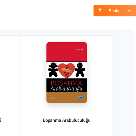
Sırala
ü
Boşanma Arabuluculuğu