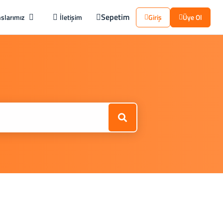
Sepetim
slarımız
İletişim
Giriş
Üye Ol