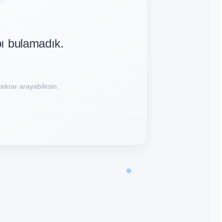
bı bulamadık.
ekrar arayabilirsin.