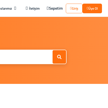
Sepetim
slarımız
İletişim
Giriş
Üye Ol