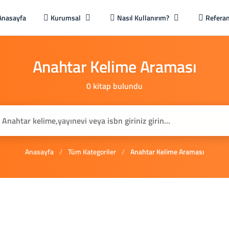
Anasayfa
Kurumsal
Nasıl Kullanırım?
Referan
Anahtar
Kelime
Araması
0 kitap bulundu
Anasayfa
/
Tüm Kategoriler
/
Anahtar Kelime Araması