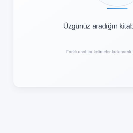
Üzgünüz aradığın kita
Farklı anahtar kelimeler kullanarak t