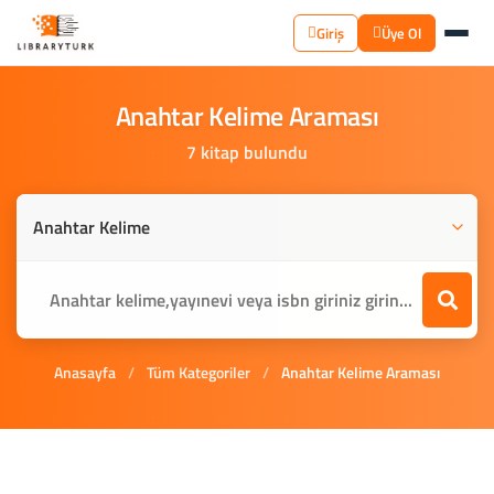
Giriş
Üye Ol
Anahtar
Kelime
Araması
7 kitap bulundu
Anasayfa
/
Tüm Kategoriler
/
Anahtar Kelime Araması