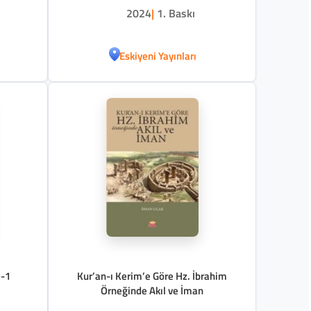
2024
|
1. Baskı
Eskiyeni Yayınları
ı-1
Kur’an-ı Kerim’e Göre Hz. İbrahim
Örneğinde Akıl ve İman