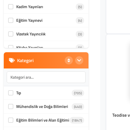
Kadim Yayınları
(5)
Eğitim Yayınevi
(4)
Vizetek Yayıncılık
(3)
Kitabe Yayınları
(3)
Kategori
Ankara Üniversitesi Yayınevi
(3)
Ötüken Neşriyat
(2)
Episteme Yayınları
(1)
Tıp
(705)
DTA Yayıncılık
(1)
Mühendislik ve Doğa Bilimleri
(440)
Teodise v
Sivas Cumhuriyet Üniversitesi
(1)
Eğitim Bilimleri ve Alan Eğitimi
(1847)
Yayınevi