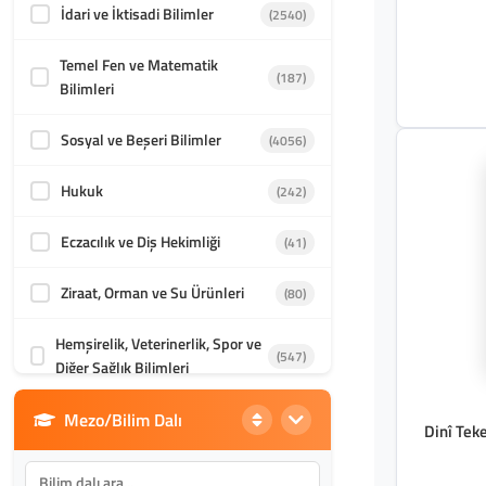
İdari ve İktisadi Bilimler
(2540)
Klasik Yayınları
(1)
Temel Fen ve Matematik
Kayıhan Yayınları
(1)
(187)
Bilimleri
Sosyal ve Beşeri Bilimler
(4056)
Hukuk
(242)
Eczacılık ve Diş Hekimliği
(41)
Ziraat, Orman ve Su Ürünleri
(80)
Hemşirelik, Veterinerlik, Spor ve
(547)
Diğer Sağlık Bilimleri
Mezo/Bilim Dalı
Din Bilimleri
(1985)
Dinî Teke
İletişim, Mimarlık ve Güzel
(870)