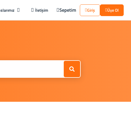
Sepetim
slarımız
İletişim
Giriş
Üye Ol