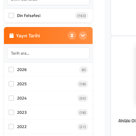
Sanatlar
Din Felsefesi
(163)
Akademik Kültür
(1587)
Yayın Tarihi
2026
(6)
2025
(18)
2024
(35)
2023
(18)
Ahlâki Ol
2022
(21)