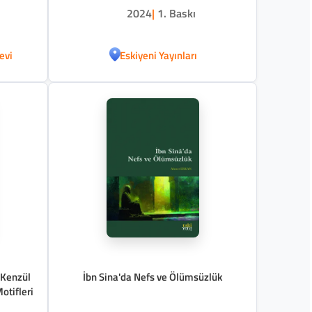
2024
|
1. Baskı
evi
Eskiyeni Yayınları
 Kenzül
İbn Sina'da Nefs ve Ölümsüzlük
otifleri