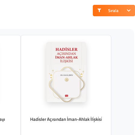
Sırala
ayı
Hadi̇sler Açısından İman-Ahlak İli̇şki̇si̇