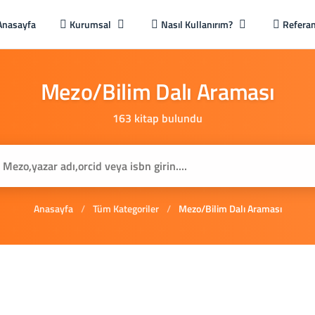
Anasayfa
Kurumsal
Nasıl Kullanırım?
Referan
Mezo/Bilim
Dalı
Araması
163 kitap bulundu
Anasayfa
/
Tüm Kategoriler
/
Mezo/Bilim Dalı Araması