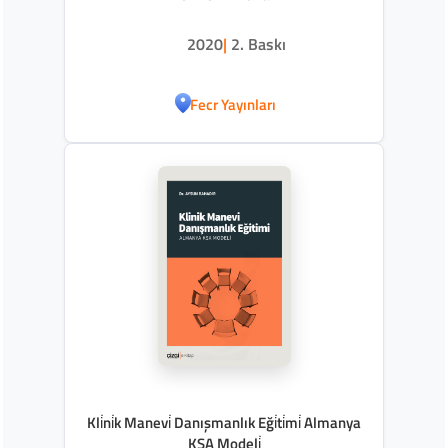
2020
|
2. Baskı
Fecr Yayınları
Kli̇ni̇k Manevi̇ Danışmanlık Eği̇ti̇mi̇ Almanya
KSA Modeli̇