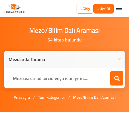
Giriş
Üye Ol
Mezo/Bilim
Dalı
Araması
54 kitap bulundu
Anasayfa
/
Tüm Kategoriler
/
Mezo/Bilim Dalı Araması