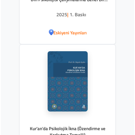
Bakış-
2025
|
1. Baskı
Eskiyeni Yayınları
Kur'an'da Psikolojik İkna (Özendirme ve
Korkutma Temelli)