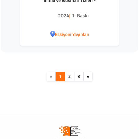
İhmal ve İstismarın İzleri -
2024
|
1. Baskı
Eskiyeni Yayınları
«
1
2
3
»