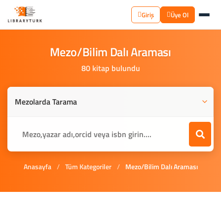
Giriş
Üye Ol
Mezo/Bilim
Dalı
Araması
80 kitap bulundu
Anasayfa
/
Tüm Kategoriler
/
Mezo/Bilim Dalı Araması