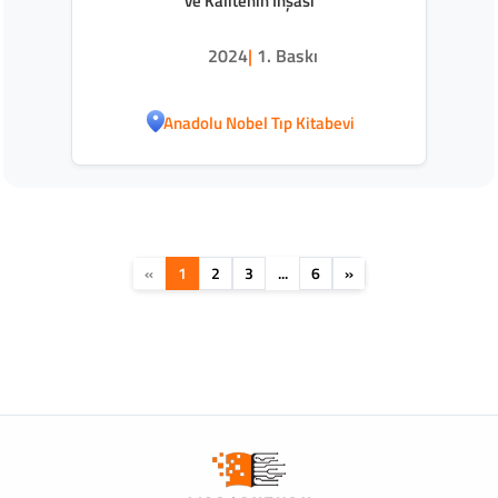
ve Kalitenin İnşası
2024
|
1. Baskı
Anadolu Nobel Tıp Kitabevi
«
1
2
3
...
6
»