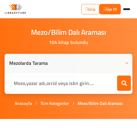
Giriş
Üye Ol
Mezo/Bilim
Dalı
Araması
104 kitap bulundu
Anasayfa
/
Tüm Kategoriler
/
Mezo/Bilim Dalı Araması