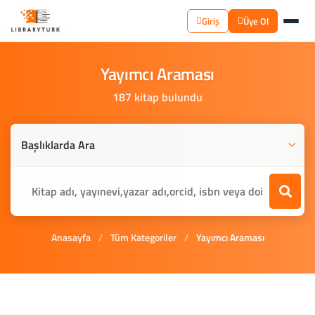
Giriş
Üye Ol
Yayımcı
Araması
187 kitap bulundu
Anasayfa
/
Tüm Kategoriler
/
Yayımcı Araması