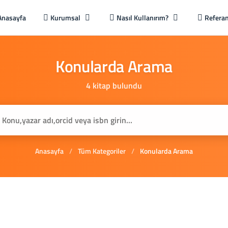
Anasayfa
Kurumsal
Nasıl Kullanırım?
Referan
Konularda
Arama
4 kitap bulundu
Anasayfa
/
Tüm Kategoriler
/
Konularda Arama