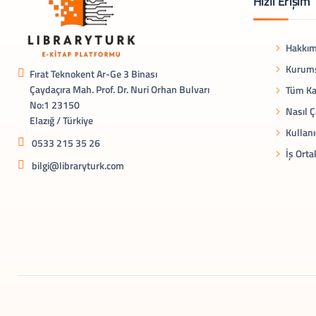
Hızlı Erişim
Hakkım
Kurums
Fırat Teknokent Ar-Ge 3 Binası
Çaydaçıra Mah. Prof. Dr. Nuri Orhan Bulvarı
Tüm Ka
No:1 23150
Nasıl Ç
Elazığ / Türkiye
Kullanı
0533 215 35 26
İş Orta
bilgi@libraryturk.com