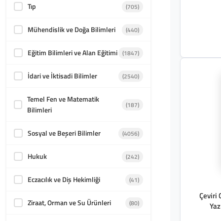
Tıp
(705)
Mühendislik ve Doğa Bilimleri
(440)
Eğitim Bilimleri ve Alan Eğitimi
(1847)
İdari ve İktisadi Bilimler
(2540)
Temel Fen ve Matematik
(187)
Bilimleri
Sosyal ve Beşeri Bilimler
(4056)
Hukuk
(242)
Eczacılık ve Diş Hekimliği
(41)
Çeviri
Ziraat, Orman ve Su Ürünleri
(80)
Yaz
Çözümle