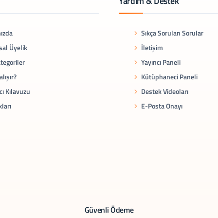
Yardım & Destek
ızda
Sıkça Sorulan Sorular
al Üyelik
İletişim
tegoriler
Yayıncı Paneli
alışır?
Kütüphaneci Paneli
cı Kılavuzu
Destek Videoları
kları
E-Posta Onayı
Güvenli Ödeme