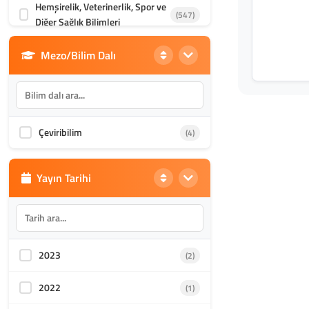
Hemşirelik, Veterinerlik, Spor ve
(547)
Diğer Sağlık Bilimleri
Mezo/Bilim Dalı
Din Bilimleri
(1985)
İletişim, Mimarlık ve Güzel
(870)
Sanatlar
Çeviribilim
(4)
Akademik Kültür
(1587)
Yayın Tarihi
2023
(2)
2022
(1)