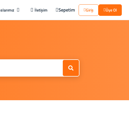
Sepetim
slarımız
İletişim
Giriş
Üye Ol