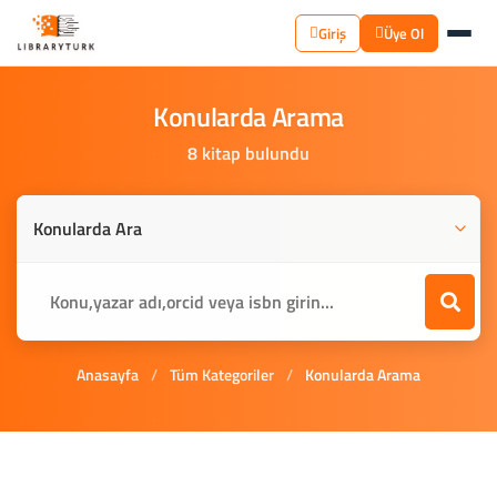
Giriş
Üye Ol
Konularda
Arama
8 kitap bulundu
Anasayfa
/
Tüm Kategoriler
/
Konularda Arama