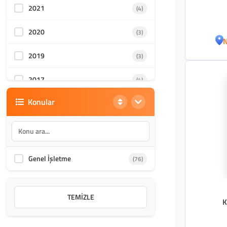
2021
(4)
2020
(3)
N
2019
(3)
2017
(4)
Konular
2016
(3)
2015
(3)
2014
(2)
Genel İşletme
(76)
TEMIZLE
K