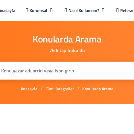
Anasayfa
Kurumsal
Nasıl Kullanırım?
Referan
Konularda
Arama
76 kitap bulundu
Anasayfa
/
Tüm Kategoriler
/
Konularda Arama