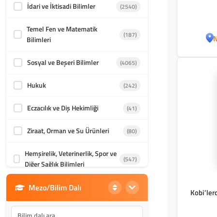
İdari ve İktisadi Bilimler
(2540)
Temel Fen ve Matematik
(187)
N
Bilimleri
Sosyal ve Beşeri Bilimler
(4065)
Hukuk
(242)
Eczacılık ve Diş Hekimliği
(41)
Ziraat, Orman ve Su Ürünleri
(80)
Hemşirelik, Veterinerlik, Spor ve
(547)
Diğer Sağlık Bilimleri
Mezo/Bilim Dalı
Din Bilimleri
(1986)
Kobi’lerd
İletişim, Mimarlık ve Güzel
(870)