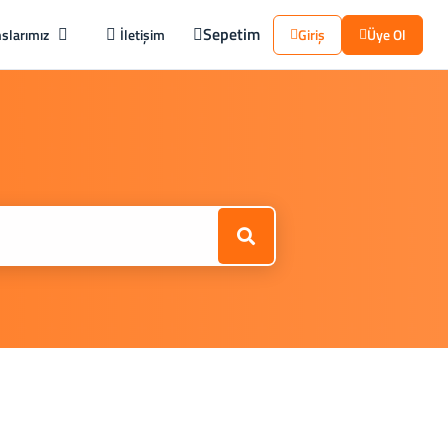
Sepetim
slarımız
İletişim
Giriş
Üye Ol