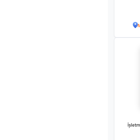
N
İşletm