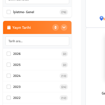
Sanatlar
İşletme- Genel
(76)
Akademik Kültür
(1588)
N
Yayın Tarihi
2026
(2)
2025
(2)
2024
(13)
2023
(24)
Ge
2022
(12)