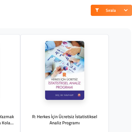
Sırala
 Yazmak
R: Herkes İçin Ücretsiz İstatistiksel
a Kolay
Analiz Programı