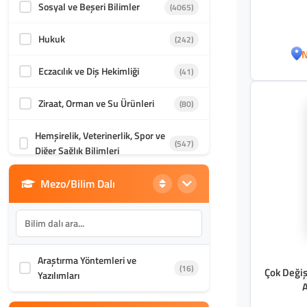
Sosyal ve Beşeri Bilimler
(4065)
Hukuk
(242)
N
Eczacılık ve Diş Hekimliği
(41)
Ziraat, Orman ve Su Ürünleri
(80)
Hemşirelik, Veterinerlik, Spor ve
(547)
Diğer Sağlık Bilimleri
Mezo/Bilim Dalı
Din Bilimleri
(1986)
İletişim, Mimarlık ve Güzel
(870)
Sanatlar
Araştırma Yöntemleri ve
Akademik Kültür
(1588)
(16)
Çok Değişk
Yazılımları