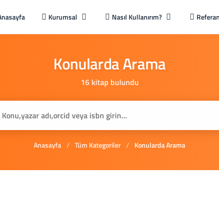
Anasayfa
Kurumsal
Nasıl Kullanırım?
Referan
Konularda
Arama
16 kitap bulundu
Anasayfa
/
Tüm Kategoriler
/
Konularda Arama