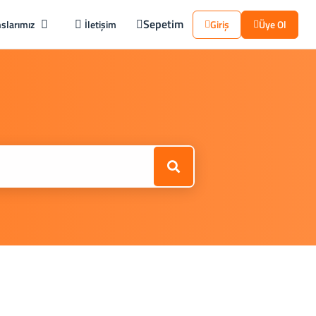
Sepetim
slarımız
İletişim
Giriş
Üye Ol