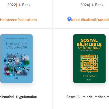
2022
|
1. Baskı
2024
|
1. Baskı
Holistence Publications
Nobel Akademik Yayıncıl
ri̇ İstati̇sti̇k Uygulamaları
Sosyal Bilimlerle İmtihanı