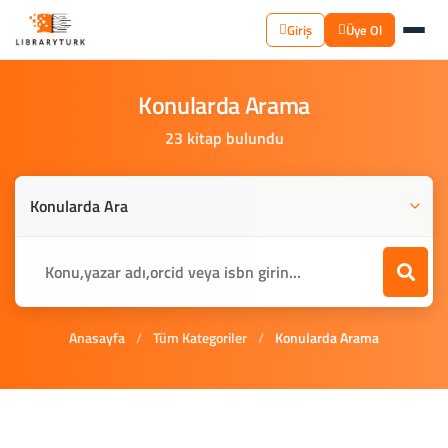
Giriş
Üye Ol
Konularda
Arama
23 kitap bulundu
Anasayfa
/
Tüm Kategoriler
/
Konularda Arama