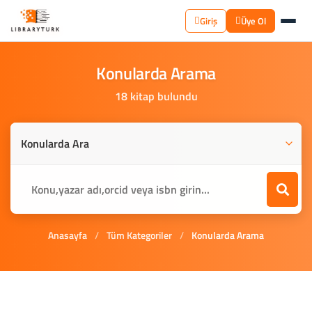
Giriş
Üye Ol
Konularda
Arama
18 kitap bulundu
Anasayfa
/
Tüm Kategoriler
/
Konularda Arama