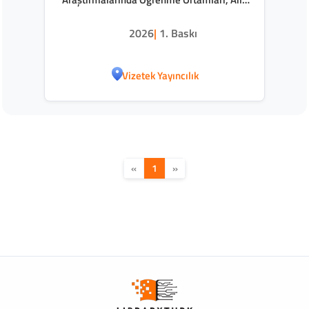
ve Yapay Zeka
2026
|
1. Baskı
Vizetek Yayıncılık
«
1
»