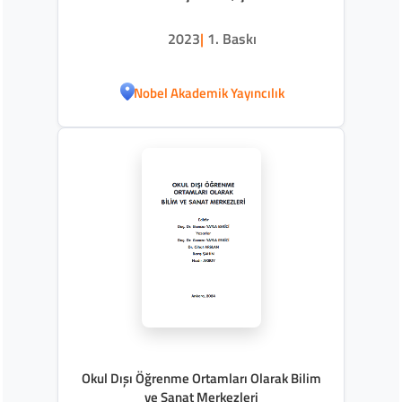
ve Ailelerin Yaşadıkları Temel Sorunlar ve
Ülkemize Özgü İşlevsel Çözümler
2023
|
1. Baskı
Nobel Akademik Yayıncılık
Okul Dışı Öğrenme Ortamları Olarak Bilim
ve Sanat Merkezleri