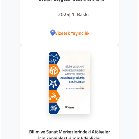
Desteklenmesinde Teknopedagojik
Yaklaşımlar (kuramdan Uygulamaya)
2025
|
1. Baskı
Vizetek Yayıncılık
Bilim ve Sanat Merkezlerindeki Atölyeler
İçin Zenginleştirilmiş Etkinlikler