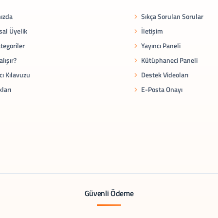
ızda
Sıkça Sorulan Sorular
al Üyelik
İletişim
tegoriler
Yayıncı Paneli
alışır?
Kütüphaneci Paneli
cı Kılavuzu
Destek Videoları
kları
E-Posta Onayı
Güvenli Ödeme