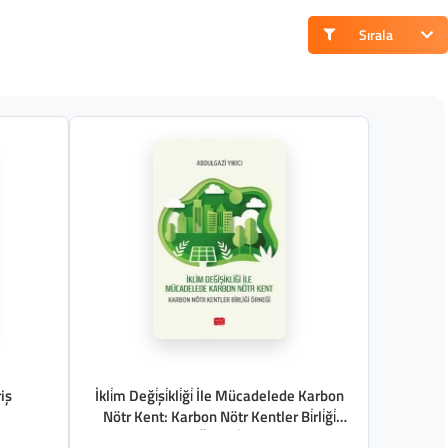
Sırala
iş
İkli̇m Deği̇şi̇kli̇ği̇ İle Mücadelede Karbon
Nötr Kent: Karbon Nötr Kentler Bi̇rli̇ği̇
Örneği̇