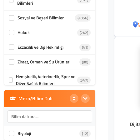
Bilimleri
Sosyal ve Beşeri Bilimler
(4056)
N
Hukuk
(242)
Eczacılık ve Diş Hekimliği
(41)
Ziraat, Orman ve Su Ürünleri
(80)
Hemşirelik, Veterinerlik, Spor ve
(547)
Diğer Sağlık Bilimleri
Mezo/Bilim Dalı
Din Bilimleri
(1985)
İletişim, Mimarlık ve Güzel
(870)
Sanatlar
Dijit
Biyoloji
(12)
Akademik Kültür
(1587)