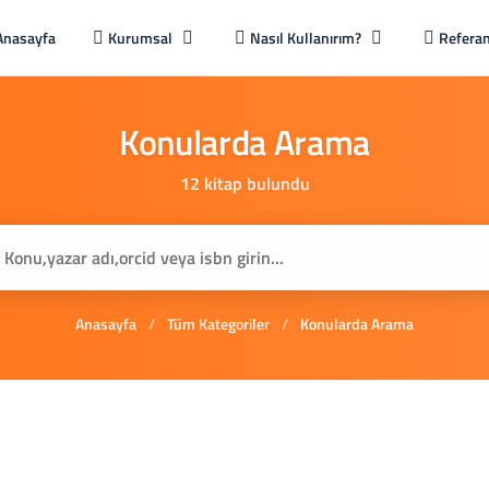
Anasayfa
Kurumsal
Nasıl Kullanırım?
Referan
Konularda
Arama
12 kitap bulundu
Anasayfa
/
Tüm Kategoriler
/
Konularda Arama