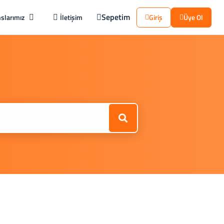
Sepetim
slarımız
İletişim
Giriş
Üye Ol