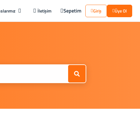
Sepetim
slarımız
İletişim
Giriş
Üye Ol