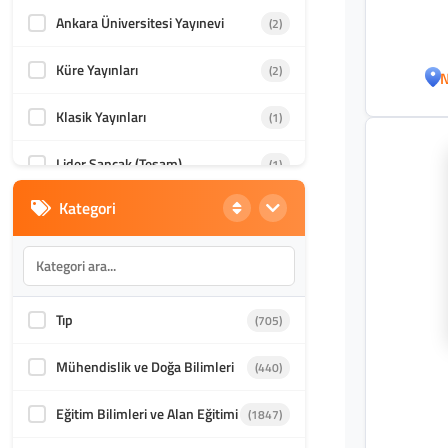
Ankara Üniversitesi Yayınevi
(2)
Küre Yayınları
(2)
N
Klasik Yayınları
(1)
Lider Sancak (Tesam)
(1)
Kategori
Liberte Yayınları
(1)
Çizgi Kitabevi
(1)
Tıp
(705)
Mühendislik ve Doğa Bilimleri
(440)
Eğitim Bilimleri ve Alan Eğitimi
(1847)