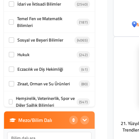
İdari ve İktisadi Bilimler
(2540)
Temel Fen ve Matematik
(187)
N
Bilimleri
Sosyal ve Beşeri Bilimler
(4065)
Hukuk
(242)
Eczacılık ve Diş Hekimliği
(41)
Ziraat, Orman ve Su Ürünleri
(80)
Hemşirelik, Veterinerlik, Spor ve
(547)
Diğer Sağlık Bilimleri
Mezo/Bilim Dalı
Din Bilimleri
(1986)
21. Yüzyı
Trendler
İletişim, Mimarlık ve Güzel
(870)