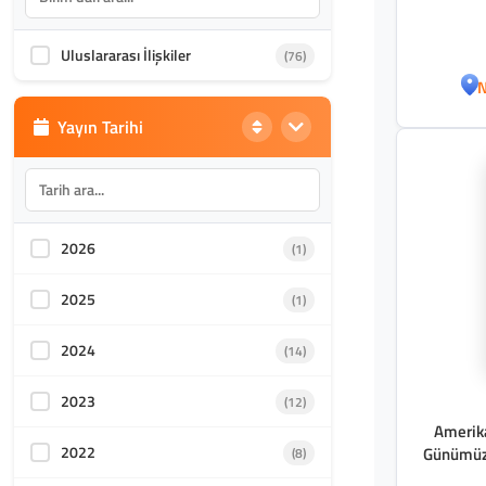
Sanatlar
Uluslararası İlişkiler
(76)
Akademik Kültür
(1588)
N
Yayın Tarihi
2026
(1)
2025
(1)
2024
(14)
2023
(12)
Amerika
2022
Günümüz 
(8)