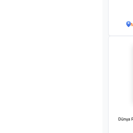
N
Dünya R