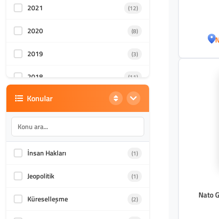
2021
(12)
2020
(8)
N
2019
(3)
2018
(11)
Konular
2017
(3)
2011
(1)
2010
(1)
İnsan Hakları
(1)
2009
(1)
Jeopolitik
(1)
Nato G
Küreselleşme
(2)