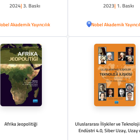
2024
|
3. Baskı
2023
|
1. Baskı
obel Akademik Yayıncılık
Nobel Akademik Yayıncıl
Afrika Jeopolitiği
Uluslararası İlişkiler ve Teknoloji 
Endüstri 4.0, Siber Uzay, Uzay 
Dünyası