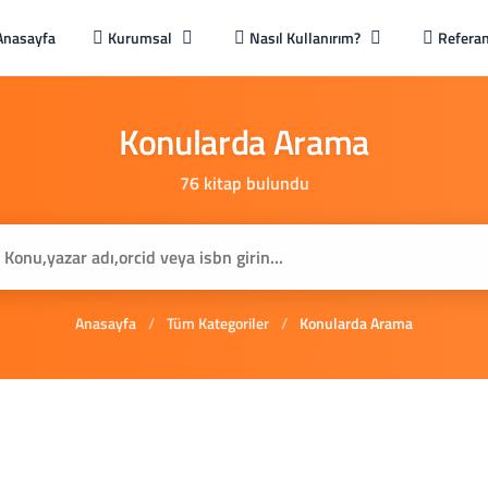
Anasayfa
Kurumsal
Nasıl Kullanırım?
Referan
Konularda
Arama
76 kitap bulundu
Anasayfa
/
Tüm Kategoriler
/
Konularda Arama