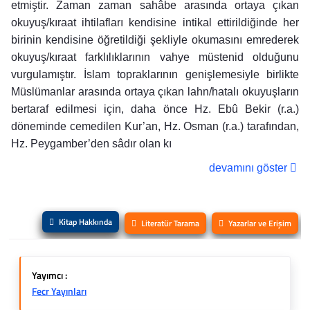
etmiştir. Zaman zaman sahâbe arasında ortaya çıkan
okuyuş/kıraat ihtilafları kendisine intikal ettirildiğinde her
birinin kendisine öğretildiği şekliyle okumasını emrederek
okuyuş/kıraat farklılıklarının vahye müstenid olduğunu
vurgulamıştır. İslam topraklarının genişlemesiyle birlikte
Müslümanlar arasında ortaya çıkan lahn/hatalı okuyuşların
bertaraf edilmesi için, daha önce Hz. Ebû Bekir (r.a.)
döneminde cemedilen Kur’an, Hz. Osman (r.a.) tarafından,
Hz. Peygamber’den sâdır olan kı
devamını göster
Kitap Hakkında
Literatür Tarama
Yazarlar ve Erişim
Yayımcı :
Fecr Yayınları