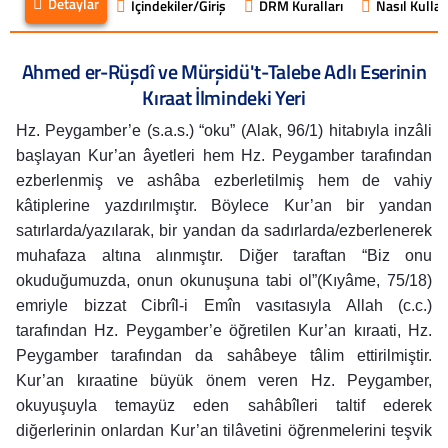
Detaylar
İçindekiler/Giriş
DRM Kuralları
Nasıl Kullanı
Ahmed er-Rüşdî ve Mürşidü't-Talebe Adlı Eserinin
Kıraat İlmindeki Yeri
Hz. Peygamber’e (s.a.s.) “oku” (Alak, 96/1) hitabıyla inzâli
başlayan Kur’an âyetleri hem Hz. Peygamber tarafından
ezberlenmiş ve ashâba ezberletilmiş hem de vahiy
kâtiplerine yazdırılmıştır. Böylece Kur’an bir yandan
satırlarda/yazılarak, bir yandan da sadırlarda/ezberlenerek
muhafaza altına alınmıştır. Diğer taraftan “Biz onu
okuduğumuzda, onun okunuşuna tabi ol”(Kıyâme, 75/18)
emriyle bizzat Cibrîl-i Emîn vasıtasıyla Allah (c.c.)
tarafından Hz. Peygamber’e öğretilen Kur’an kıraati, Hz.
Peygamber tarafından da sahâbeye tâlim ettirilmiştir.
Kur’an kıraatine büyük önem veren Hz. Peygamber,
okuyuşuyla temayüz eden sahâbîleri taltif ederek
diğerlerinin onlardan Kur’an tilâvetini öğrenmelerini teşvik