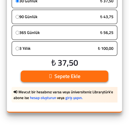
30 Günlük
₺ 37,50
90 Günlük
₺ 43,75
365 Günlük
₺ 56,25
3 Yıllık
₺ 100,00
₺ 37,50
Sepete Ekle
Mevcut bir hesabınız varsa veya üniversiteniz Librarytürk'e
abone ise
hesap oluşturun
veya
giriş yapın.