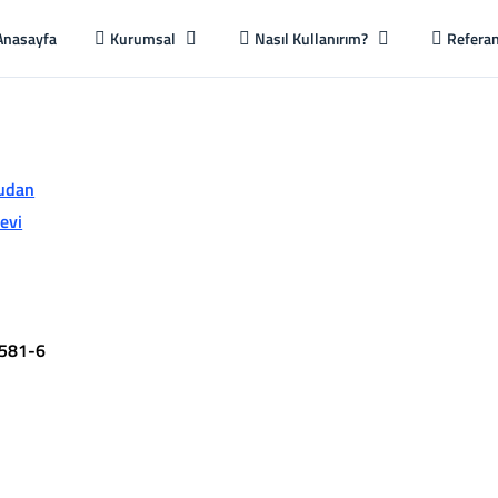
Anasayfa
Kurumsal
Nasıl Kullanırım?
Referan
udan
evi
581-6