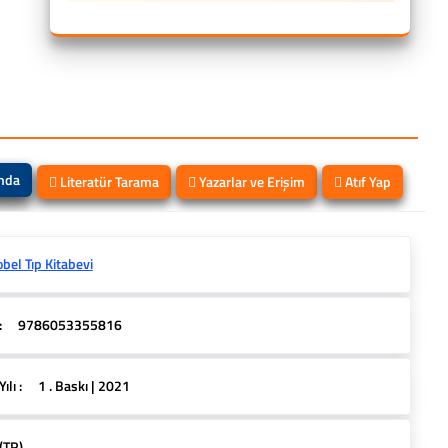
ında
Literatür Tarama
Yazarlar ve Erişim
Atıf Yap
bel Tıp Kitabevi
:
9786053355816
lı :
1 . Baskı | 2021
(TR)