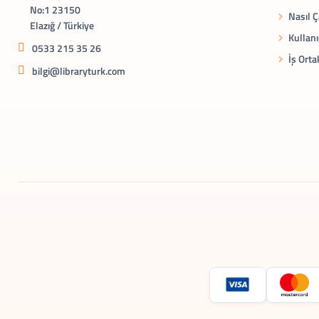
No:1 23150
Nasıl Ç
Elazığ / Türkiye
Kullanı
0533 215 35 26
İş Orta
bilgi@libraryturk.com