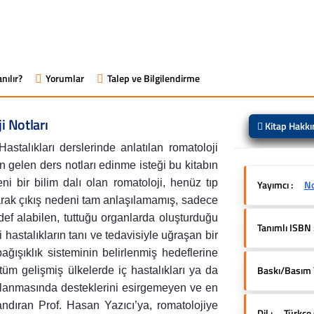
nılır?
Yorumlar
Talep ve Bilgilendirme
 Notları
Kitap Hakk
stalıkları derslerinde anlatılan romatoloji
 gelen ders notları edinme isteği bu kitabın
ni bir bilim dalı olan romatoloji, henüz tıp
Yayımcı :
No
olarak çıkış nedeni tam anlaşılamamış, sadece
edef alabilen, tuttuğu organlarda oluşturduğu
Tanımlı ISBN 
 hastalıkların tanı ve tedavisiyle uğraşan bir
bağışıklık sisteminin belirlenmiş hedeflerine
Baskı/Basım Yı
tüm gelişmiş ülkelerde iç hastalıkları ya da
zırlanmasında desteklerini esirgemeyen ve en
ndıran Prof. Hasan Yazıcı’ya, romatolojiye
Dil :
Türkçe 