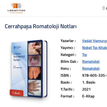
Cerrahpaşa Romatoloji Notları
Yazarlar :
Vedat Hamury
Yayımcı :
Nobel Tıp Kitab
Kategori :
Tıp
Bilim Dalı :
Romatoloji
L
ib
r
a
r
y
t
ü
k
lit
e
r
a
r
v
u
c
u
n
u
z
u
n
in
d
Konu :
Romatoloji
r
ISBN :
978-605-335-
t
ü
a
Baskı :
1. Baskı
iç
e
Y.Tarihi :
2021
1.Baskı
Format :
E-Kitap