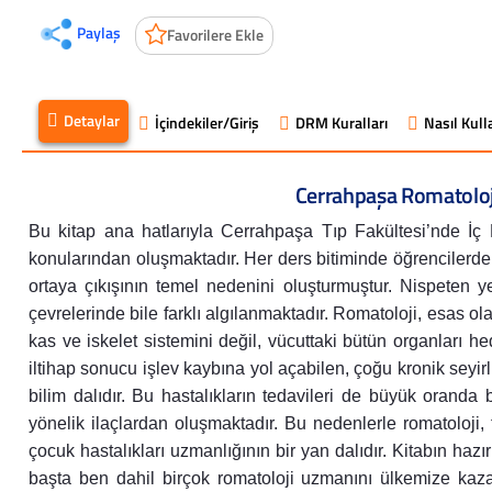
Paylaş
Favorilere Ekle
Detaylar
İçindekiler/Giriş
DRM Kuralları
Nasıl Kulla
Cerrahpaşa Romatoloji
Bu kitap ana hatlarıyla Cerrahpaşa Tıp Fakültesi’nde İç Ha
konularından oluşmaktadır. Her ders bitiminde öğrencilerden
ortaya çıkışının temel nedenini oluşturmuştur. Nispeten ye
çevrelerinde bile farklı algılanmaktadır. Romatoloji, esas 
kas ve iskelet sistemini değil, vücuttaki bütün organları h
iltihap sonucu işlev kaybına yol açabilen, çoğu kronik seyirli
bilim dalıdır. Bu hastalıkların tedavileri de büyük oranda 
yönelik ilaçlardan oluşmaktadır. Bu nedenlerle romatoloji, 
çocuk hastalıkları uzmanlığının bir yan dalıdır. Kitabın ha
başta ben dahil birçok romatoloji uzmanını ülkemize kaza