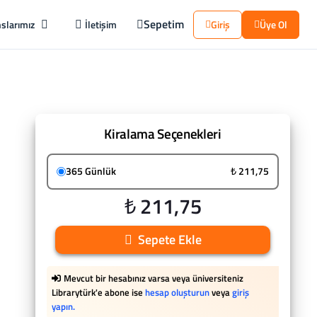
Sepetim
slarımız
İletişim
Giriş
Üye Ol
Kiralama Seçenekleri
365 Günlük
₺ 211,75
₺ 211,75
Sepete Ekle
Mevcut bir hesabınız varsa veya üniversiteniz
Librarytürk'e abone ise
hesap oluşturun
veya
giriş
yapın.