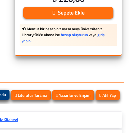
Sepete Ekle
Mevcut bir hesabınız varsa veya üniversiteniz
Librarytürk'e abone ise
hesap oluşturun
veya
giriş
yapın.
ında
Literatür Tarama
Yazarlar ve Erişim
Atıf Yap
liz Kitabevi