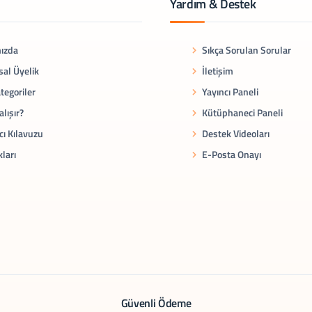
Yardım & Destek
ızda
Sıkça Sorulan Sorular
al Üyelik
İletişim
tegoriler
Yayıncı Paneli
alışır?
Kütüphaneci Paneli
cı Kılavuzu
Destek Videoları
kları
E-Posta Onayı
Güvenli Ödeme