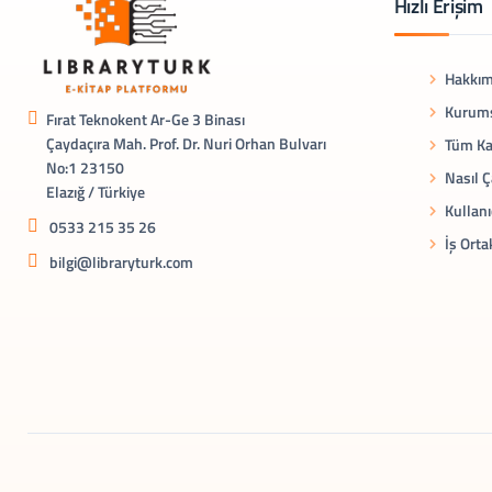
Hızlı Erişim
Hakkım
Kurums
Fırat Teknokent Ar-Ge 3 Binası
Çaydaçıra Mah. Prof. Dr. Nuri Orhan Bulvarı
Tüm Ka
No:1 23150
Nasıl Ç
Elazığ / Türkiye
Kullanı
0533 215 35 26
İş Orta
bilgi@libraryturk.com