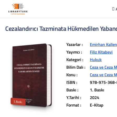
Cezalandırıcı Tazminata Hükmedilen Yabanc
Yazarlar :
Emirhan Kallen
Yayımcı :
Filiz Kitabevi
Kategori :
Hukuk
Bilim Dalı :
Ceza ve Ceza 
L
ib
r
a
r
y
t
ü
k
lit
e
r
a
r
v
u
c
u
n
u
z
u
n
in
d
Konu :
Ceza ve Ceza 
r
ISBN :
978-975-368-
t
ü
a
Baskı :
1. Baskı
iç
e
Y.Tarihi :
2024
1.Baskı
Format :
E-Kitap