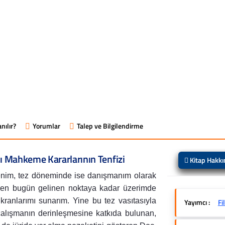
nılır?
Yorumlar
Talep ve Bilgilendirme
ı Mahkeme Kararlarının Tenfizi
Kitap Hakk
enim, tez döneminde ise danışmanım olarak
den bugün gelinen noktaya kadar üzerimde
anlarımı sunarım. Yine bu tez vasıtasıyla
Yayımcı :
Fi
 çalışmanın derinleşmesine katkıda bulunan,