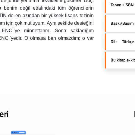
e de jüride yer alma nezaketini gösteren Doç.
Tanımlı ISBN 
benim değil etrafındaki tüm öğrencilerin
N de en azından bir yüksek lisans tezinin
Baskı/Basım Yı
um için çok mutluyum. Aynı şekilde desteğini
NCİ’ye minnettarım. Sona sakladığım
NCİ’yedir. O olmasa ben olmazdım; o var
Dil :
Türkçe 
Bu kitap e-kit
eri