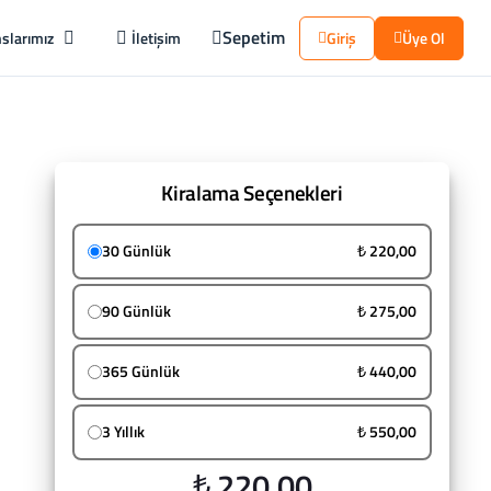
Sepetim
slarımız
İletişim
Giriş
Üye Ol
Kiralama Seçenekleri
30 Günlük
₺ 220,00
90 Günlük
₺ 275,00
365 Günlük
₺ 440,00
3 Yıllık
₺ 550,00
₺ 220,00