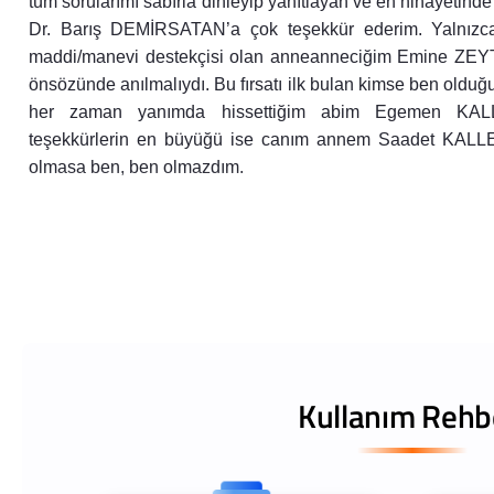
tüm sorularımı sabırla dinleyip yanıtlayan ve en nihayetind
Dr. Barış DEMİRSATAN’a çok teşekkür ederim. Yalnızca 
maddi/manevi destekçisi olan anneanneciğim Emine ZEYTİ
önsözünde anılmalıydı. Bu fırsatı ilk bulan kimse ben olduğ
her zaman yanımda hissettiğim abim Egemen KALLE
teşekkürlerin en büyüğü ise canım annem Saadet KALLE
olmasa ben, ben olmazdım.
Kullanım Rehb