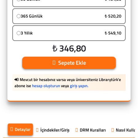
365 Günlük
₺ 520,20
3 Yıllık
₺ 549,10
₺ 346,80
Sepete Ekle
Mevcut bir hesabınız varsa veya üniversiteniz Librarytürk'e
abone ise
hesap oluşturun
veya
giriş yapın.
Detaylar
İçindekiler/Giriş
DRM Kuralları
Nasıl Kullanı