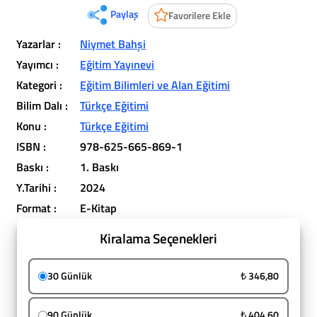
Paylaş
Favorilere Ekle
Yazarlar :
Niymet Bahşi
Yayımcı :
Eğitim Yayınevi
Kategori :
Eğitim Bilimleri ve Alan Eğitimi
Bilim Dalı :
Türkçe Eğitimi
Konu :
Türkçe Eğitimi
ISBN :
978-625-665-869-1
Baskı :
1. Baskı
Y.Tarihi :
2024
Format :
E-Kitap
Kiralama Seçenekleri
30 Günlük
₺ 346,80
90 Günlük
₺ 404,60