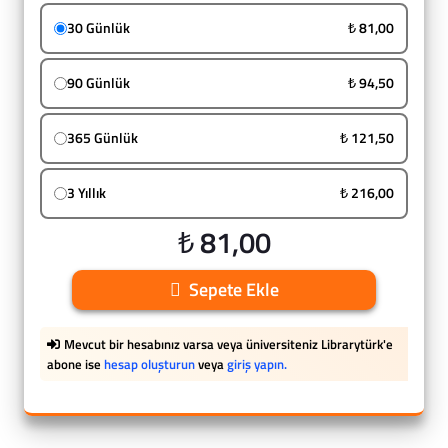
30 Günlük
₺ 81,00
90 Günlük
₺ 94,50
365 Günlük
₺ 121,50
3 Yıllık
₺ 216,00
₺ 81,00
Sepete Ekle
Mevcut bir hesabınız varsa veya üniversiteniz Librarytürk'e
abone ise
hesap oluşturun
veya
giriş yapın.