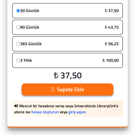
30 Günlük
₺ 37,50
90 Günlük
₺ 43,75
365 Günlük
₺ 56,25
3 Yıllık
₺ 100,00
₺ 37,50
Sepete Ekle
Mevcut bir hesabınız varsa veya üniversiteniz Librarytürk'e
abone ise
hesap oluşturun
veya
giriş yapın.