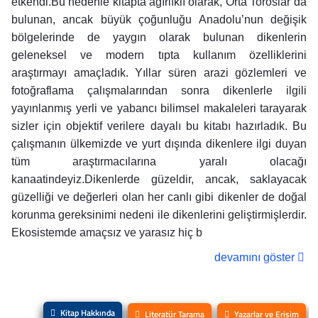
etkendi.Bu nedenle kitapta ağırlıklı olarak, Orta Toroslar’da
bulunan, ancak büyük çoğunluğu Anadolu’nun değişik
bölgelerinde de yaygın olarak bulunan dikenlerin
geleneksel ve modern tıpta kullanım özelliklerini
araştırmayı amaçladık. Yıllar süren arazi gözlemleri ve
fotoğraflama çalışmalarından sonra dikenlerle ilgili
yayınlanmış yerli ve yabancı bilimsel makaleleri tarayarak
sizler için objektif verilere dayalı bu kitabı hazırladık. Bu
çalışmanın ülkemizde ve yurt dışında dikenlere ilgi duyan
tüm araştırmacılarına yaralı olacağı
kanaatindeyiz.Dikenlerde güzeldir, ancak, saklayacak
güzelliği ve değerleri olan her canlı gibi dikenler de doğal
korunma gereksinimi nedeni ile dikenlerini geliştirmişlerdir.
Ekosistemde amaçsız ve yarasız hiç b
devamını göster
Kitap Hakkında
Literatür Tarama
Yazarlar ve Erişim