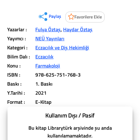
Paylaş
Favorilere Ekle
Yazarlar :
Fulya Öztaş
,
Haydar Öztaş
Yayımcı :
NEÜ Yayınları
Kategori :
Eczacılık ve Diş Hekimliği
Bilim Dalı :
Eczacılık
Konu :
Farmakoloji
ISBN :
978-625-751-768-3
Baskı :
1. Baskı
Y.Tarihi :
2021
Format :
E-Kitap
Kullanım Dışı / Pasif
Bu kitap Librarytürk arşivinde şu anda
kullanılamamaktadır.