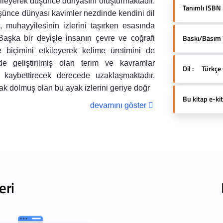
rgileyerek düşünce dünyasını oluşturmaktadır.
Tanımlı ISBN 
şünce dünyası kavimler nezdinde kendini dil
 muhayyilesinin izlerini taşırken esasında
Baskı/Basım Yı
Başka bir deyişle insanın çevre ve coğrafi
 biçimini etkileyerek kelime üretimini de
nde geliştirilmiş olan terim ve kavramlar
Dil :
Türkçe 
 kaybettirecek derecede uzaklaşmaktadır.
rak dolmuş olan bu ayak izlerini geriye doğr
Bu kitap e-kit
devamını göster
eri