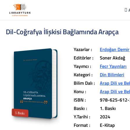
Dil-Coğrafya İlişkisi Bağlamında Arapça
Yazarlar :
Erdoğan Demir
Editörler :
Soner Akdağ
Yayımcı :
Fecr Yayınları
Kategori :
Din Bilimleri
L
ib
r
a
r
y
t
ü
k
lit
e
r
a
r
v
u
c
u
n
u
z
u
n
in
d
Bilim Dalı :
Arap Dili ve Be
r
Konu :
Arap Dili ve Be
t
ü
a
ISBN :
978-625-612-
iç
e
Baskı :
1. Baskı
1.Baskı
Y.Tarihi :
2024
Format :
E-Kitap