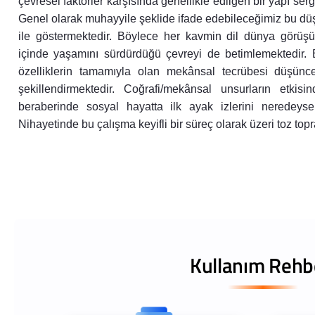
çevresel faktörler karşısında genellikle edilgen bir yapı se
Genel olarak muhayyile şeklide ifade edebileceğimiz bu dü
ile göstermektedir. Böylece her kavmin dil dünya görüşü,
içinde yaşamını sürdürdüğü çevreyi de betimlemektedir. 
özelliklerin tamamıyla olan mekânsal tecrübesi düşünce
şekillendirmektedir. Coğrafi/mekânsal unsurların etkisi
beraberinde sosyal hayatta ilk ayak izlerini neredeyse
Nihayetinde bu çalışma keyifli bir süreç olarak üzeri toz top
Kullanım Rehb