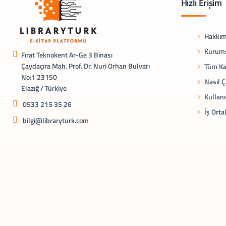
Hızlı Erişim
Hakkım
Kurums
Fırat Teknokent Ar-Ge 3 Binası
Çaydaçıra Mah. Prof. Dr. Nuri Orhan Bulvarı
Tüm Ka
No:1 23150
Nasıl Ç
Elazığ / Türkiye
Kullanı
0533 215 35 26
İş Orta
bilgi@libraryturk.com