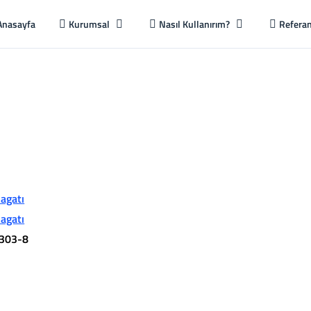
Anasayfa
Kurumsal
Nasıl Kullanırım?
Referan
lagatı
lagatı
303-8