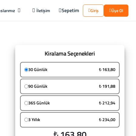
Sepetim
slarımız
İletişim
Giriş
Üye Ol
Kiralama Seçenekleri
30 Günlük
₺ 163,80
90 Günlük
₺ 191,88
365 Günlük
₺ 212,94
3 Yıllık
₺ 234,00
₺ 163,80