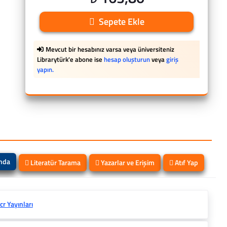
Sepete Ekle
Mevcut bir hesabınız varsa veya üniversiteniz
Librarytürk'e abone ise
hesap oluşturun
veya
giriş
yapın.
ında
Literatür Tarama
Yazarlar ve Erişim
Atıf Yap
cr Yayınları