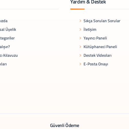
Yardım & Destek
ızda
Sıkça Sorulan Sorular
al Üyelik
İletişim
tegoriler
Yayıncı Paneli
alışır?
Kütüphaneci Paneli
cı Kılavuzu
Destek Videoları
kları
E-Posta Onayı
Güvenli Ödeme