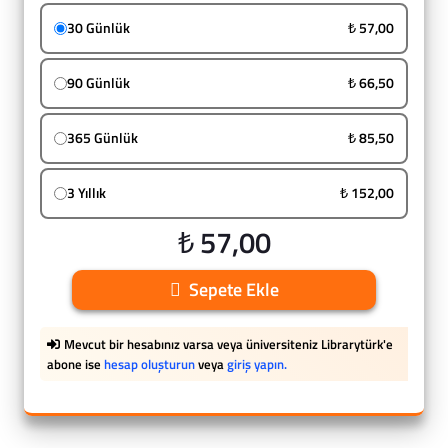
30 Günlük
₺ 57,00
90 Günlük
₺ 66,50
365 Günlük
₺ 85,50
3 Yıllık
₺ 152,00
₺ 57,00
Sepete Ekle
Mevcut bir hesabınız varsa veya üniversiteniz Librarytürk'e
abone ise
hesap oluşturun
veya
giriş yapın.