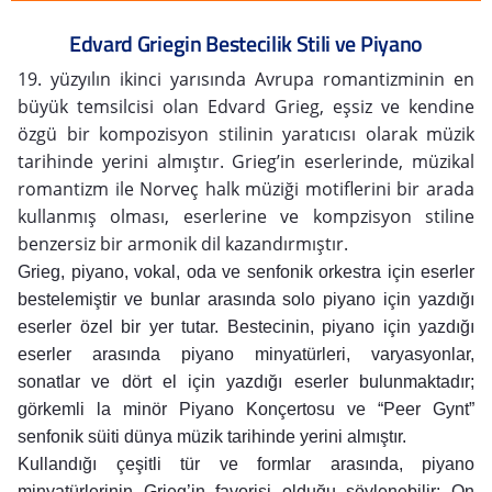
Edvard Griegin Bestecilik Stili ve Piyano
19. yüzyılın ikinci yarısında Avrupa romantizminin en
büyük temsilcisi olan Edvard Grieg, eşsiz ve kendine
özgü bir kompozisyon stilinin yaratıcısı olarak müzik
tarihinde yerini almıştır. Grieg’in eserlerinde, müzikal
romantizm ile Norveç halk müziği motiflerini bir arada
kullanmış olması, eserlerine ve kompzisyon stiline
benzersiz bir armonik dil kazandırmıştır.
Grieg, piyano, vokal, oda ve senfonik orkestra için eserler
bestelemiştir ve bunlar arasında solo piyano için yazdığı
eserler özel bir yer tutar. Bestecinin, piyano için yazdığı
eserler arasında piyano minyatürleri, varyasyonlar,
sonatlar ve dört el için yazdığı eserler bulunmaktadır;
görkemli la minör Piyano Konçertosu ve “Peer Gynt”
senfonik süiti dünya müzik tarihinde yerini almıştır.
Kullandığı çeşitli tür ve formlar arasında, piyano
minyatürlerinin Grieg’in favorisi olduğu söylenebilir: On