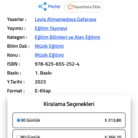
Paylaş
Favorilere Ekle
Yazarlar :
Leyla Alimamedova Gafarova
Yayımcı :
Eğitim Yayınevi
Kategori :
Eğitim Bilimleri ve Alan Eğitimi
Bilim Dalı :
Müzik Eğitimi
Konu :
Müzik Eğitimi
ISBN :
978-625-655-252-4
Baskı :
1. Baskı
Y.Tarihi :
2023
Format :
E-Kitap
Kiralama Seçenekleri
30 Günlük
₺ 313,80
90 Günlük
₺ 366,10