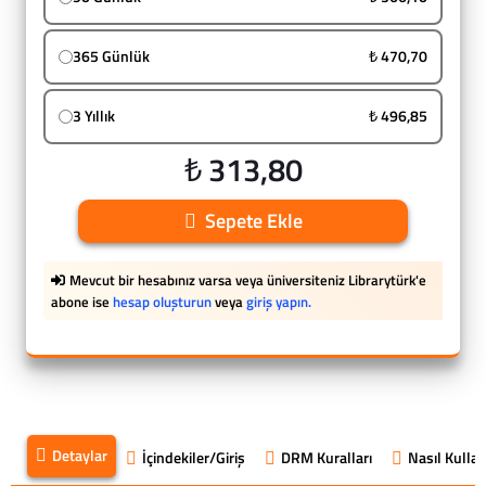
365 Günlük
₺ 470,70
3 Yıllık
₺ 496,85
₺ 313,80
Sepete Ekle
Mevcut bir hesabınız varsa veya üniversiteniz Librarytürk'e
abone ise
hesap oluşturun
veya
giriş yapın.
Detaylar
İçindekiler/Giriş
DRM Kuralları
Nasıl Kullanı