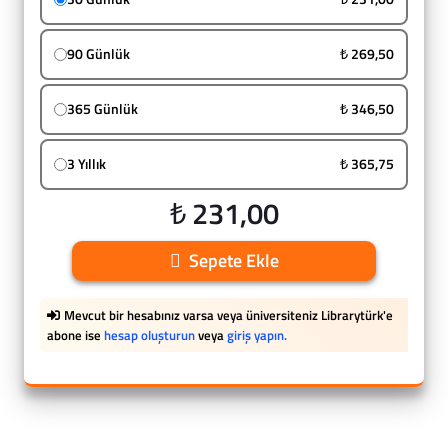
90 Günlük
₺ 269,50
365 Günlük
₺ 346,50
3 Yıllık
₺ 365,75
₺ 231,00
Sepete Ekle
Mevcut bir hesabınız varsa veya üniversiteniz Librarytürk'e
abone ise
hesap oluşturun
veya
giriş yapın.