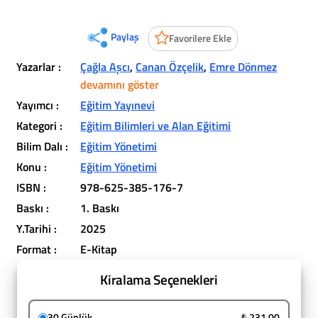
Paylaş
Favorilere Ekle
Yazarlar :
Çağla Aşcı
,
Canan Özçelik
,
Emre Dönmez
devamını göster
Yayımcı :
Eğitim Yayınevi
Kategori :
Eğitim Bilimleri ve Alan Eğitimi
Bilim Dalı :
Eğitim Yönetimi
Konu :
Eğitim Yönetimi
ISBN :
978-625-385-176-7
Baskı :
1. Baskı
Y.Tarihi :
2025
Format :
E-Kitap
Kiralama Seçenekleri
30 Günlük
₺ 231,00