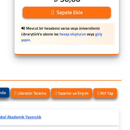
Sepete Ekle
Mevcut bir hesabınız varsa veya üniversiteniz
Librarytürk'e abone ise
hesap oluşturun
veya
giriş
yapın.
ında
Literatür Tarama
Yazarlar ve Erişim
Atıf Yap
bel Akademik Yayıncılık