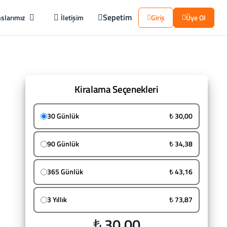
Sepetim
slarımız
İletişim
Giriş
Üye Ol
Kiralama Seçenekleri
30 Günlük
₺ 30,00
90 Günlük
₺ 34,38
365 Günlük
₺ 43,16
3 Yıllık
₺ 73,87
₺ 30,00