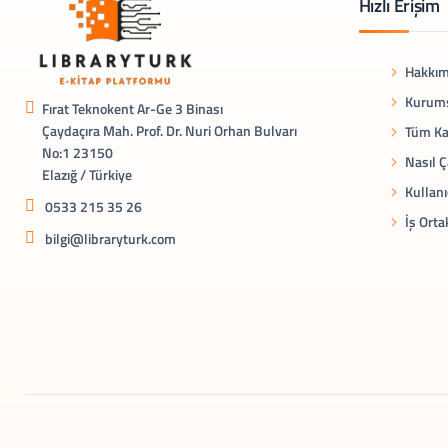
Hızlı Erişim
Hakkım
Kurums
Fırat Teknokent Ar-Ge 3 Binası
Çaydaçıra Mah. Prof. Dr. Nuri Orhan Bulvarı
Tüm Ka
No:1 23150
Nasıl Ç
Elazığ / Türkiye
Kullanı
0533 215 35 26
İş Orta
bilgi@libraryturk.com