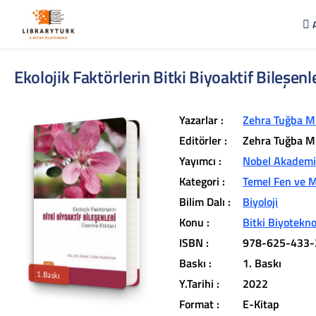
Ekolojik Faktörlerin Bitki Biyoaktif Bileşenle
Yazarlar :
Zehra Tuğba M
Editörler :
Zehra Tuğba M
Yayımcı :
Nobel Akademik
Kategori :
Temel Fen ve M
L
ib
r
a
r
y
t
ü
k
lit
e
r
a
r
v
u
c
u
n
u
z
u
n
in
d
Bilim Dalı :
Biyoloji
r
Konu :
Bitki Biyotekno
t
ü
a
ISBN :
978-625-433-
iç
e
Baskı :
1. Baskı
1.Baskı
Y.Tarihi :
2022
Format :
E-Kitap