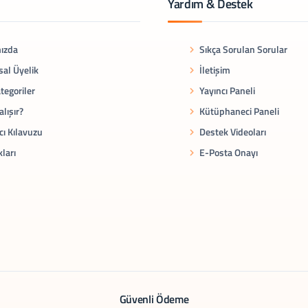
Yardım & Destek
ızda
Sıkça Sorulan Sorular
al Üyelik
İletişim
tegoriler
Yayıncı Paneli
alışır?
Kütüphaneci Paneli
cı Kılavuzu
Destek Videoları
kları
E-Posta Onayı
Güvenli Ödeme