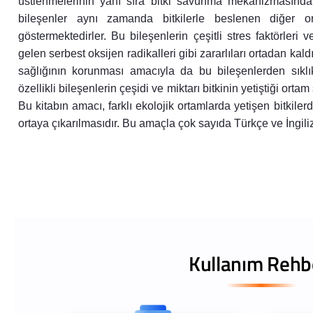
üstlenmelerinin yanı sıra bitki savunma mekanizmasında 
bileşenler aynı zamanda bitkilerle beslenen diğer or
göstermektedirler. Bu bileşenlerin çeşitli stres faktörle
gelen serbest oksijen radikalleri gibi zararlıları ortadan kal
sağlığının korunması amacıyla da bu bileşenlerden sıklıkla
özellikli bileşenlerin çeşidi ve miktarı bitkinin yetiştiği orta
Bu kitabın amacı, farklı ekolojik ortamlarda yetişen bitkiler
ortaya çıkarılmasıdır. Bu amaçla çok sayıda Türkçe ve İngili
Kullanım Rehb