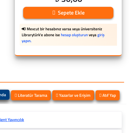
Sepete Ekle
Mevcut bir hesabınız varsa veya üniversiteniz
Librarytürk'e abone ise
hesap oluşturun
veya
giriş
yapın.
ında
Literatür Tarama
Yazarlar ve Erişim
Atıf Yap
ient Yayıncılık