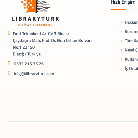
Hızlı Erişim
Hakkım
Kurums
Fırat Teknokent Ar-Ge 3 Binası
Çaydaçıra Mah. Prof. Dr. Nuri Orhan Bulvarı
Tüm Ka
No:1 23150
Nasıl Ç
Elazığ / Türkiye
Kullanı
0533 215 35 26
İş Orta
bilgi@libraryturk.com