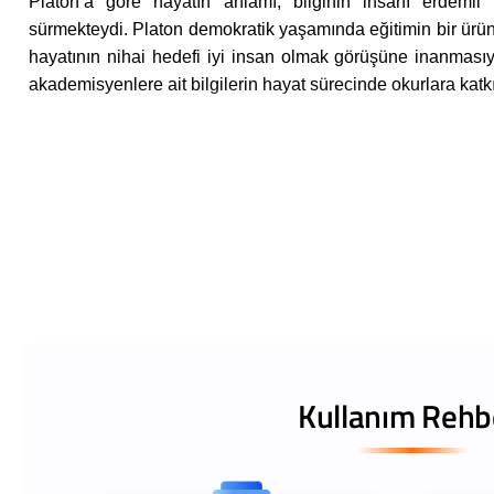
Platon’a göre hayatın anlamı; bilginin insanı erdemli 
sürmekteydi. Platon demokratik yaşamında eğitimin bir ürü
hayatının nihai hedefi iyi insan olmak görüşüne inanmasıy
akademisyenlere ait bilgilerin hayat sürecinde okurlara katk
Kullanım Rehb