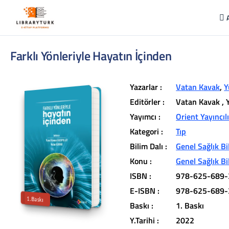
Farklı Yönleriyle Hayatın İçinden
Yazarlar :
Vatan Kavak
,
Y
Editörler :
Vatan Kavak
,
Yayımcı :
Orient Yayıncıl
Kategori :
Tıp
L
ib
r
a
r
y
t
ü
k
lit
e
r
a
r
v
u
c
u
n
u
z
u
n
in
d
Bilim Dalı :
Genel Sağlık Bi
r
Konu :
Genel Sağlık Bi
t
ü
a
ISBN :
978-625-689-
iç
e
E-ISBN :
978-625-689-
1.Baskı
Baskı :
1. Baskı
Y.Tarihi :
2022