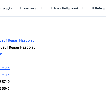
Anasayfa
Kurumsal
Nasıl Kullanırım?
Referan
usuf Kenan Haspolat
Yusuf Kenan Haspolat
ık
limleri
limleri
387-0
388-7