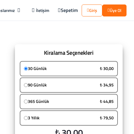
Sepetim
slarımız
İletişim
Giriş
Üye Ol
Kiralama Seçenekleri
30 Günlük
₺ 30,00
90 Günlük
₺ 34,95
365 Günlük
₺ 44,85
3 Yıllık
₺ 79,50
₺ 30,00