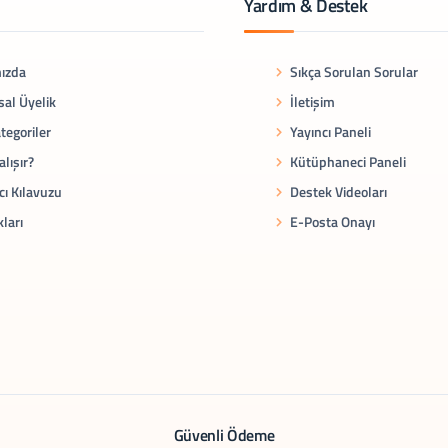
Yardım & Destek
ızda
Sıkça Sorulan Sorular
al Üyelik
İletişim
tegoriler
Yayıncı Paneli
alışır?
Kütüphaneci Paneli
cı Kılavuzu
Destek Videoları
kları
E-Posta Onayı
Güvenli Ödeme